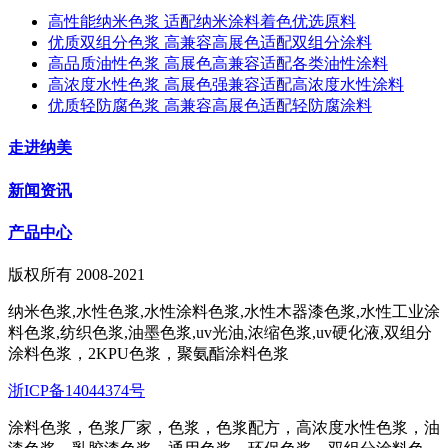
高性能纳米色浆 适配纳米涂料着色优选原料
优质双组分色浆 高兼容高展色适配双组分涂料
高品质油性色浆 高展色高兼容适配各类油性涂料
高浓度水性色浆 高展色强兼容适配高浓度水性涂料
优质轻防腐色浆 高兼容高展色适配轻防腐涂料
走进纳美
新闻资讯
产品中心
版权所有 2008-2021
纳米色浆,水性色浆,水性涂料色浆,水性木器漆色浆,水性工业涂
料色浆,纺织色浆,油墨色浆,uv光油,浓缩色浆,uv硬化液,双组分
涂料色浆，2KPU色浆，聚氨酯涂料色浆
浙ICP备14044374号
涂料色浆，色浆厂家，色浆，色浆配方，高浓度水性色浆，油