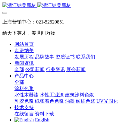
上海营销中心：021-52520851
纳天下英才，美世间万物
网站首页
走进纳美
发展历程
品牌故事
资质证书
联系我们
新闻资讯
全部
公司新闻
行业资讯
展会新闻
产品中心
全部
涂料色浆
水性木器漆
水性工业漆
建筑涂料色浆
乳胶色浆
纸张着色色浆
油墨
纺织色浆
UV光固化
技术支持
在线留言
资料下载
English