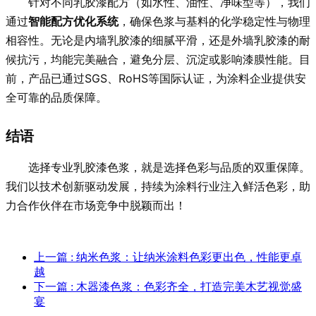
针对不同乳胶漆配方（如水性、油性、净味型等），我们
通过
智能配方优化系统
，确保色浆与基料的化学稳定性与物理
相容性。无论是内墙乳胶漆的细腻平滑，还是外墙乳胶漆的耐
候抗污，均能完美融合，避免分层、沉淀或影响漆膜性能。目
前，产品已通过SGS、RoHS等国际认证，为涂料企业提供安
全可靠的品质保障。
结语
选择专业乳胶漆色浆，就是选择色彩与品质的双重保障。
我们以技术创新驱动发展，持续为涂料行业注入鲜活色彩，助
力合作伙伴在市场竞争中脱颖而出！
上一篇
: 纳米色浆：让纳米涂料色彩更出色，性能更卓
越
下一篇
: 木器漆色浆：色彩齐全，打造完美木艺视觉盛
宴