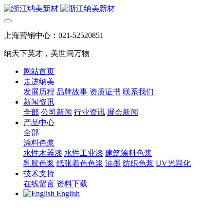
上海营销中心：021-52520851
纳天下英才，美世间万物
网站首页
走进纳美
发展历程
品牌故事
资质证书
联系我们
新闻资讯
全部
公司新闻
行业资讯
展会新闻
产品中心
全部
涂料色浆
水性木器漆
水性工业漆
建筑涂料色浆
乳胶色浆
纸张着色色浆
油墨
纺织色浆
UV光固化
技术支持
在线留言
资料下载
English