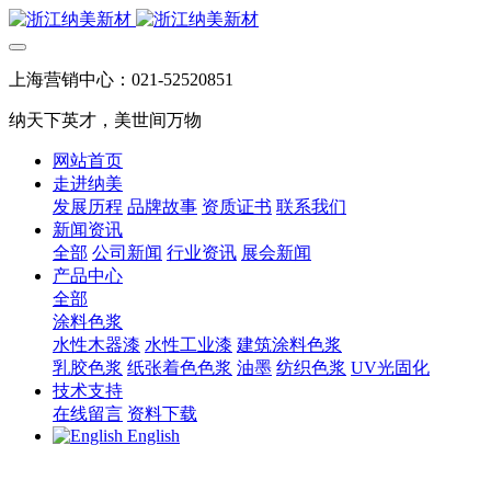
上海营销中心：021-52520851
纳天下英才，美世间万物
网站首页
走进纳美
发展历程
品牌故事
资质证书
联系我们
新闻资讯
全部
公司新闻
行业资讯
展会新闻
产品中心
全部
涂料色浆
水性木器漆
水性工业漆
建筑涂料色浆
乳胶色浆
纸张着色色浆
油墨
纺织色浆
UV光固化
技术支持
在线留言
资料下载
English