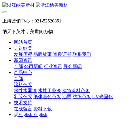
上海营销中心：021-52520851
纳天下英才，美世间万物
网站首页
走进纳美
发展历程
品牌故事
资质证书
联系我们
新闻资讯
全部
公司新闻
行业资讯
展会新闻
产品中心
全部
涂料色浆
水性木器漆
水性工业漆
建筑涂料色浆
乳胶色浆
纸张着色色浆
油墨
纺织色浆
UV光固化
技术支持
在线留言
资料下载
English