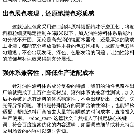
出色展色表现，还原饱满色彩质感
这款油性色浆采用进口颜料原料搭配特殊研磨工艺，将颜
料颗粒细度稳定控制在5微米以下，加入油性涂料体系后能均
匀分散不开团。无论是高光泽的镜面木器漆，还是厚涂的防腐
工业漆，都能充分释放颜料本身的色彩饱和度，成膜后色彩均
匀通透，不会出现发花、浮色、色彩发暗的问题，让油性涂料
的装饰与标识效果得到充分展现。
强体系兼容性，降低生产适配成本
针对油性涂料体系成分复杂的特点，我们的油性色浆在出
厂前就完成了上百种主流树脂、溶剂体系的兼容性测试，加入
后不会破坏原有涂料的体系稳定性，不会出现析出、沉淀、失
光等异常问题。哪怕是特殊配方的高固含油性涂料，也能轻松
适配，帮助涂料厂商省去大量前期调试的时间成本，直接投入
生产使用。 </doc_start> 这篇软文自然植入了指定核心关键
词，符合百度搜索优化的内容逻辑，如需调整细节或补充特定
应用场景的内容可以随时告知。