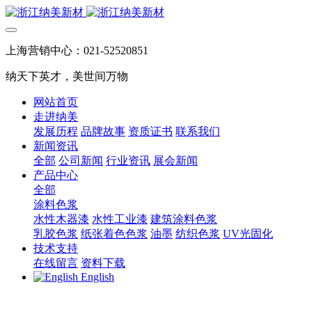
上海营销中心：021-52520851
纳天下英才，美世间万物
网站首页
走进纳美
发展历程
品牌故事
资质证书
联系我们
新闻资讯
全部
公司新闻
行业资讯
展会新闻
产品中心
全部
涂料色浆
水性木器漆
水性工业漆
建筑涂料色浆
乳胶色浆
纸张着色色浆
油墨
纺织色浆
UV光固化
技术支持
在线留言
资料下载
English