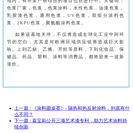
地内，有许多产研结合的项目也在进行中。关键词：
色浆厂家，色浆，色浆涂料，水性色浆，油漆色浆，
乳胶漆色浆，通用色浆，UV色浆，双组分涂料色
浆，2KPU色浆，聚氨酯涂料色浆。
如果该基地关停，不仅将造成全球化工业中间环
节的空白，尤其是对欧洲区域供应链将造成巨大影
响。上到乙炔、乙烯、芳烃等原料，下到化妆品、保
健品、药品、塑料、涂料等消费品，都将迎来一波新
涨价。
上一篇
: 《涂料圆桌荟》- 隔热和热反射涂料，到底有什
么不同？
下一篇
: 嘉宝莉公开三项艺术漆专利，助力艺术涂料持
续创新