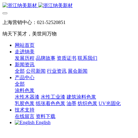
上海营销中心：021-52520851
纳天下英才，美世间万物
网站首页
走进纳美
发展历程
品牌故事
资质证书
联系我们
新闻资讯
全部
公司新闻
行业资讯
展会新闻
产品中心
全部
涂料色浆
水性木器漆
水性工业漆
建筑涂料色浆
乳胶色浆
纸张着色色浆
油墨
纺织色浆
UV光固化
技术支持
在线留言
资料下载
English