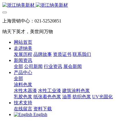
上海营销中心：021-52520851
纳天下英才，美世间万物
网站首页
走进纳美
发展历程
品牌故事
资质证书
联系我们
新闻资讯
全部
公司新闻
行业资讯
展会新闻
产品中心
全部
涂料色浆
水性木器漆
水性工业漆
建筑涂料色浆
乳胶色浆
纸张着色色浆
油墨
纺织色浆
UV光固化
技术支持
在线留言
资料下载
English