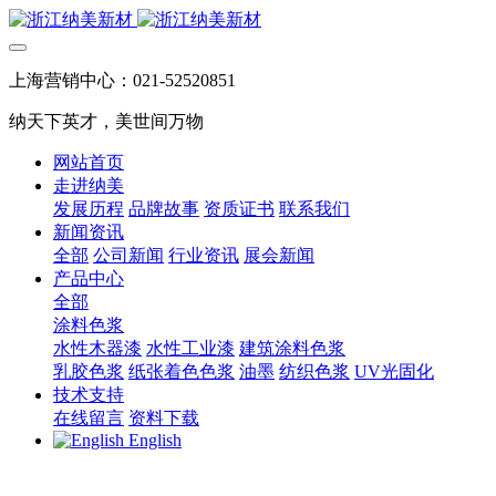
上海营销中心：021-52520851
纳天下英才，美世间万物
网站首页
走进纳美
发展历程
品牌故事
资质证书
联系我们
新闻资讯
全部
公司新闻
行业资讯
展会新闻
产品中心
全部
涂料色浆
水性木器漆
水性工业漆
建筑涂料色浆
乳胶色浆
纸张着色色浆
油墨
纺织色浆
UV光固化
技术支持
在线留言
资料下载
English