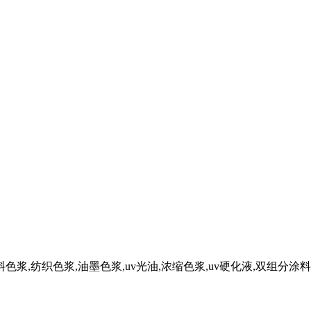
色浆,纺织色浆,油墨色浆,uv光油,浓缩色浆,uv硬化液,双组分涂