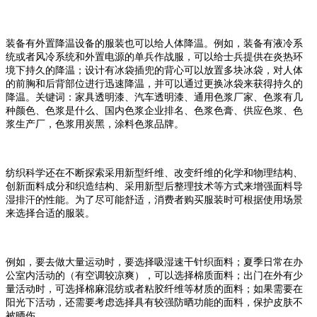
装备有外置降温设备的服装也可以给人体降温。例如，装备有液冷系
统或者风冷系统和外置电源的单兵作战服，可以给士兵提供在炎热环
境下持久的降温；设计有冰袋插兜的背心可以放置多块冰袋，对人体
的前胸和后背部位进行迅速降温，并可以通过更换冰袋来获得持久的
降温。关键词：家具透明漆、汽车透明漆、通用色浆厂家、色浆有几
种颜色、色浆是什么、国内色浆企业排名、色浆色膏、供应色浆、色
浆生产厂，色浆用炭黑，涂料色浆品牌。
纺织科学还在不断探索采用新型纤维、改变纤维的化学和物理结构、
创新面料成分和织造结构、采用新型后整理技术等方式来增强面料导
湿排汗的性能。为了尽可能舒适，消费者购买服装时可根据使用场景
来选择合适的服装。
例如，要去做大量运动时，要选择吸湿速干针织面料；夏季日常在办
公室内活动的（有空调较凉爽），可以选择棉质面料；出门在外有少
量活动时，可选择棉麻混纺或者粘胶纤维等材质的面料；如果需要在
阳光下活动，还需要考虑选择具有较强防晒功能的面料，保护皮肤不
被晒伤。