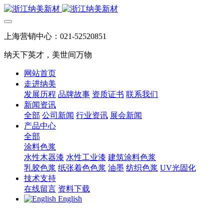
上海营销中心：021-52520851
纳天下英才，美世间万物
网站首页
走进纳美
发展历程
品牌故事
资质证书
联系我们
新闻资讯
全部
公司新闻
行业资讯
展会新闻
产品中心
全部
涂料色浆
水性木器漆
水性工业漆
建筑涂料色浆
乳胶色浆
纸张着色色浆
油墨
纺织色浆
UV光固化
技术支持
在线留言
资料下载
English