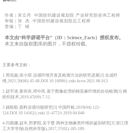
作者 | 宋立丹 中国纺织建设规划院 产业研究部咨询工程师
审核 | 张 杰 中国纺织建设规划院总工程师
责编 | 丁 崝
本文由“科学辟谣平台”（ID：Science_Facts）授权发布。
本文来自版权图库的图片，不授权转载。
主要参考文献：
1.周兆懿,张小琪.凉感纤维开发及检测方法的研究进展[J].合成纤
维,2021,50(06):45-48.DOI:10.16090/j.cnki.hcxw.2021.06.013.
2.赵宇涛,黄仰东,邓中民.基于图像处理的棉亚麻纤维的自动检测[J].棉
纺织技术,2019,47(09):7-12.
3.姚盼盼.面料凉感功能研究[J].中国纤检,2019(04):122-
124.DOI:10.14162/j.cnki.11-4772/t.2019.04.040.
4.闫惠娜,赵丰,邢梦阳,吴子婴.两种文物麻类纤维的鉴别研究[J].浙江理
工大学学报(自然科学版),2017,37(02):185-189.