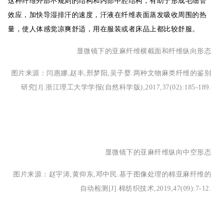
这种纤维外部不规则的结构和内部中腔结构，有助于形成毛细管
效应，加快导湿排汗的速度，汗液在纤维表面蒸发吸收周围的热
量，使人体感觉凉爽舒适，用在服装或者床品上都比较舒服。
显微镜下的亚麻纤维横截面和纤维纵向形态
图片来源：闫惠娜,赵丰,邢梦阳,吴子婴.两种文物麻类纤维的鉴别
研究[J].浙江理工大学学报(自然科学版),2017,37(02):185-189.
显微镜下的亚麻纤维纵向中空形态
图片来源：赵宇涛,黄仰东,邓中民.基于图像处理的棉亚麻纤维的
自动检测[J].棉纺织技术,2019,47(09):7-12.