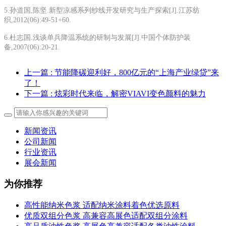
5.孙道国,陈坚.新型凉感系列纱线开发研究与生产探索[J].江苏纺
织,2012(06):49-51+60.
6.杜志国.浅谈单兵降温系统的研制与发展[J].中国个体防护装
备,2007(06):20-21.
上一篇
: 节能降碳迎利好，800亿元的“上海产业绿贷”来
了！
下一篇
: 炫彩时代来临，解密VIAVI变色颜料的魅力
新闻资讯
公司新闻
行业资讯
展会新闻
为你推荐
高性能纳米色浆 适配纳米涂料着色优选原料
优质双组分色浆 高兼容高展色适配双组分涂料