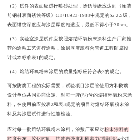
（2）试件的表面应进行喷砂处理，除锈等级应达到《涂装
前钢材表面锈蚀等级》GB/T8923-1988中规定的Sa 2.5级，
表面锚纹深度应与涂层厚度相适应，最低不得小于30pm。
（3）实验室涂层试件应按照熔结环氧粉末涂料生产厂家推
荐的涂敷工艺进行涂敷，涂层厚度应符合管道工程防腐设
计或本标准表1的规定。
（4）熔结环氧粉末涂层的质量指标应符合表3的规定。
可按防腐工程的实际需要，试验项目涂层管使用方和防腐
设计单位共同协商议定。对每一牌(型)号的熔结环氧粉末涂
料，在使用前应按表2和表3规定的项目对熔结环氧粉末涂
料及其涂层试件进行性能检验。
应对每一批熔结环氧粉末涂料，涂敷厂家应对
粉末涂料的
粒度分布、胶化时间、抗冲击强度和附着力(撬剥法)
4个项