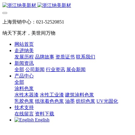
上海营销中心：021-52520851
纳天下英才，美世间万物
网站首页
走进纳美
发展历程
品牌故事
资质证书
联系我们
新闻资讯
全部
公司新闻
行业资讯
展会新闻
产品中心
全部
涂料色浆
水性木器漆
水性工业漆
建筑涂料色浆
乳胶色浆
纸张着色色浆
油墨
纺织色浆
UV光固化
技术支持
在线留言
资料下载
English