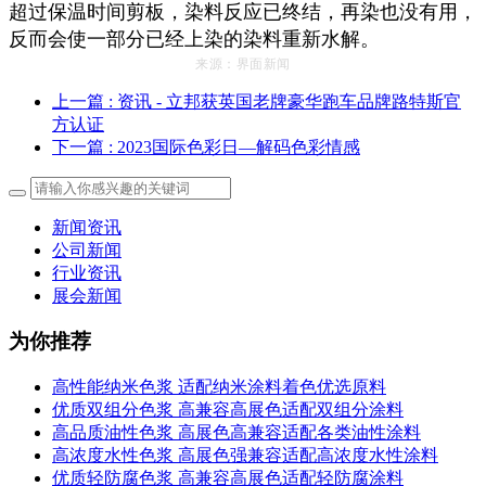
超过保温时间剪板，染料反应已终结，再染也没有用，
反而会使一部分已经上染的染料重新水解。
来
源
：
界
面新闻
上一篇
: 资讯 - 立邦获英国老牌豪华跑车品牌路特斯官
方认证
下一篇
: 2023国际色彩日—解码色彩情感
新闻资讯
公司新闻
行业资讯
展会新闻
为你推荐
高性能纳米色浆 适配纳米涂料着色优选原料
优质双组分色浆 高兼容高展色适配双组分涂料
高品质油性色浆 高展色高兼容适配各类油性涂料
高浓度水性色浆 高展色强兼容适配高浓度水性涂料
优质轻防腐色浆 高兼容高展色适配轻防腐涂料