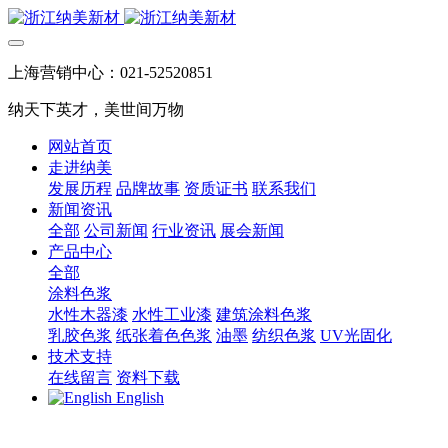
上海营销中心：021-52520851
纳天下英才，美世间万物
网站首页
走进纳美
发展历程
品牌故事
资质证书
联系我们
新闻资讯
全部
公司新闻
行业资讯
展会新闻
产品中心
全部
涂料色浆
水性木器漆
水性工业漆
建筑涂料色浆
乳胶色浆
纸张着色色浆
油墨
纺织色浆
UV光固化
技术支持
在线留言
资料下载
English