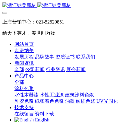
上海营销中心：021-52520851
纳天下英才，美世间万物
网站首页
走进纳美
发展历程
品牌故事
资质证书
联系我们
新闻资讯
全部
公司新闻
行业资讯
展会新闻
产品中心
全部
涂料色浆
水性木器漆
水性工业漆
建筑涂料色浆
乳胶色浆
纸张着色色浆
油墨
纺织色浆
UV光固化
技术支持
在线留言
资料下载
English