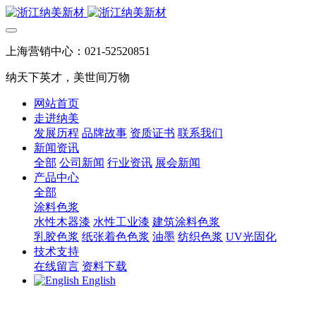
上海营销中心：021-52520851
纳天下英才，美世间万物
网站首页
走进纳美
发展历程
品牌故事
资质证书
联系我们
新闻资讯
全部
公司新闻
行业资讯
展会新闻
产品中心
全部
涂料色浆
水性木器漆
水性工业漆
建筑涂料色浆
乳胶色浆
纸张着色色浆
油墨
纺织色浆
UV光固化
技术支持
在线留言
资料下载
English