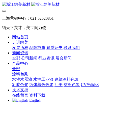
上海营销中心：021-52520851
纳天下英才，美世间万物
网站首页
走进纳美
发展历程
品牌故事
资质证书
联系我们
新闻资讯
全部
公司新闻
行业资讯
展会新闻
产品中心
全部
涂料色浆
水性木器漆
水性工业漆
建筑涂料色浆
乳胶色浆
纸张着色色浆
油墨
纺织色浆
UV光固化
技术支持
在线留言
资料下载
English