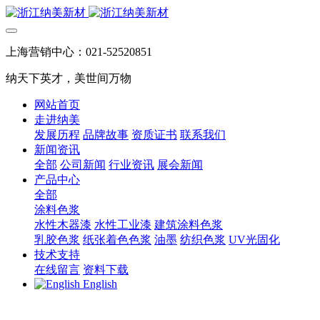
上海营销中心：021-52520851
纳天下英才，美世间万物
网站首页
走进纳美
发展历程
品牌故事
资质证书
联系我们
新闻资讯
全部
公司新闻
行业资讯
展会新闻
产品中心
全部
涂料色浆
水性木器漆
水性工业漆
建筑涂料色浆
乳胶色浆
纸张着色色浆
油墨
纺织色浆
UV光固化
技术支持
在线留言
资料下载
English