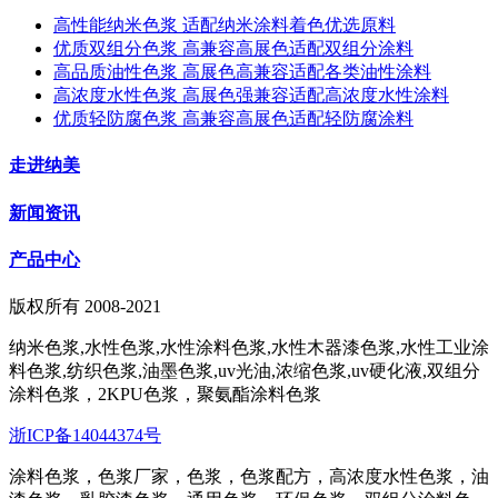
高性能纳米色浆 适配纳米涂料着色优选原料
优质双组分色浆 高兼容高展色适配双组分涂料
高品质油性色浆 高展色高兼容适配各类油性涂料
高浓度水性色浆 高展色强兼容适配高浓度水性涂料
优质轻防腐色浆 高兼容高展色适配轻防腐涂料
走进纳美
新闻资讯
产品中心
版权所有 2008-2021
纳米色浆,水性色浆,水性涂料色浆,水性木器漆色浆,水性工业涂
料色浆,纺织色浆,油墨色浆,uv光油,浓缩色浆,uv硬化液,双组分
涂料色浆，2KPU色浆，聚氨酯涂料色浆
浙ICP备14044374号
涂料色浆，色浆厂家，色浆，色浆配方，高浓度水性色浆，油