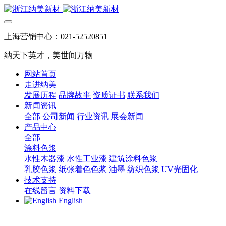
上海营销中心：021-52520851
纳天下英才，美世间万物
网站首页
走进纳美
发展历程
品牌故事
资质证书
联系我们
新闻资讯
全部
公司新闻
行业资讯
展会新闻
产品中心
全部
涂料色浆
水性木器漆
水性工业漆
建筑涂料色浆
乳胶色浆
纸张着色色浆
油墨
纺织色浆
UV光固化
技术支持
在线留言
资料下载
English