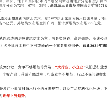
容。屋面、地下和室内防水的市场空间新规落地后分别有望扩容391、
度分别为72%、67%、38%，
新规后三者市场空间合计扩容771
；
外墙
和
金属屋面
的防水需求。BIPV带动金属屋面防水快速放量，预
场25亿元。外墙防水市场空间广阔，预计新增防水市场759亿元。
从以传统的房屋建筑防水为主，向各类隧道、高速铁路、高速公
成为各类建设工程中不可或缺的一个重要组成部分。
截止2021年
较为分散、竞争不够规范等弊端，
“大行业、小企业”
依旧是行业
、非标产品，落后产能过剩，行业竞争不规范，行业环保问题突出
管及产业政策对防水行业的逐渐规范，以及产品结构优化升级，
现
逐年上升趋势
。