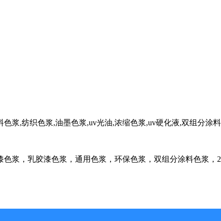
色浆,纺织色浆,油墨色浆,uv光油,浓缩色浆,uv硬化液,双组分涂
漆色浆，乳胶漆色浆，通用色浆，环保色浆，双组分涂料色浆，2