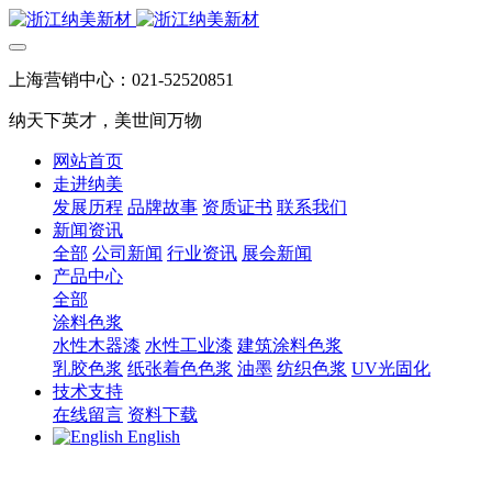
上海营销中心：021-52520851
纳天下英才，美世间万物
网站首页
走进纳美
发展历程
品牌故事
资质证书
联系我们
新闻资讯
全部
公司新闻
行业资讯
展会新闻
产品中心
全部
涂料色浆
水性木器漆
水性工业漆
建筑涂料色浆
乳胶色浆
纸张着色色浆
油墨
纺织色浆
UV光固化
技术支持
在线留言
资料下载
English