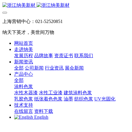
上海营销中心：021-52520851
纳天下英才，美世间万物
网站首页
走进纳美
发展历程
品牌故事
资质证书
联系我们
新闻资讯
全部
公司新闻
行业资讯
展会新闻
产品中心
全部
涂料色浆
水性木器漆
水性工业漆
建筑涂料色浆
乳胶色浆
纸张着色色浆
油墨
纺织色浆
UV光固化
技术支持
在线留言
资料下载
English