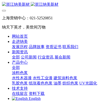
上海营销中心：021-52520851
纳天下英才，美世间万物
网站首页
走进纳美
发展历程
品牌故事
资质证书
联系我们
新闻资讯
全部
公司新闻
行业资讯
展会新闻
产品中心
全部
涂料色浆
水性木器漆
水性工业漆
建筑涂料色浆
乳胶色浆
纸张着色色浆
油墨
纺织色浆
UV光固化
技术支持
在线留言
资料下载
English