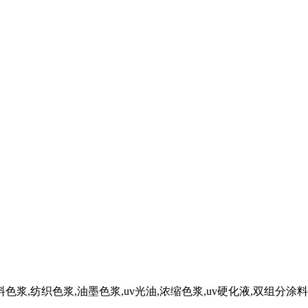
色浆,纺织色浆,油墨色浆,uv光油,浓缩色浆,uv硬化液,双组分涂