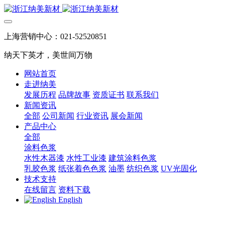
上海营销中心：021-52520851
纳天下英才，美世间万物
网站首页
走进纳美
发展历程
品牌故事
资质证书
联系我们
新闻资讯
全部
公司新闻
行业资讯
展会新闻
产品中心
全部
涂料色浆
水性木器漆
水性工业漆
建筑涂料色浆
乳胶色浆
纸张着色色浆
油墨
纺织色浆
UV光固化
技术支持
在线留言
资料下载
English