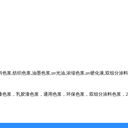
色浆,纺织色浆,油墨色浆,uv光油,浓缩色浆,uv硬化液,双组分涂
漆色浆，乳胶漆色浆，通用色浆，环保色浆，双组分涂料色浆，2