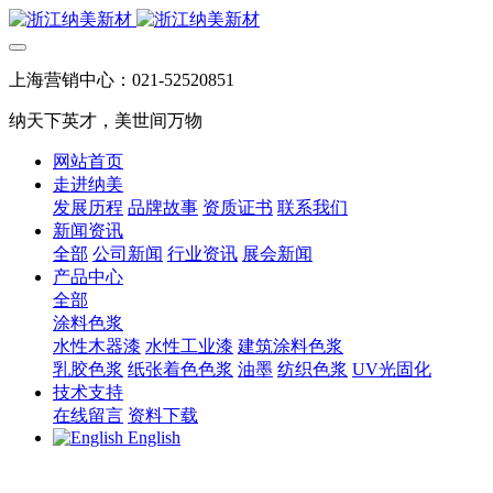
上海营销中心：021-52520851
纳天下英才，美世间万物
网站首页
走进纳美
发展历程
品牌故事
资质证书
联系我们
新闻资讯
全部
公司新闻
行业资讯
展会新闻
产品中心
全部
涂料色浆
水性木器漆
水性工业漆
建筑涂料色浆
乳胶色浆
纸张着色色浆
油墨
纺织色浆
UV光固化
技术支持
在线留言
资料下载
English