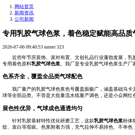
网站首页
新闻资讯
公司新闻
专用乳胶气球色浆，着色稳定赋能高品质
2026-07-06 09:40:53
namei
323
近些年节庆装饰、派对布置、文创礼品行业蓬勃发展，乳
专用着色原料
乳胶气球色浆
。我厂是专业乳胶气球色浆生产厂
色系齐全，覆盖全品类气球配色
我厂量产的乳胶气球色浆色号覆盖面极广，涵盖基础马卡
球等全部品类。不管是大批量流水线量产调色，还是小众网红
展色性优异，气球成色通透均匀
针对乳胶基材特性优化研磨工艺，这款
乳胶气球色浆
粉体
纹、发白等瑕疵。色浆附着力强，充气拉伸不易掉色、不串色