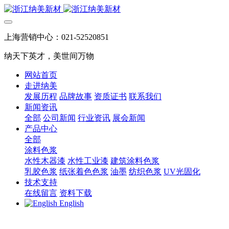
上海营销中心：021-52520851
纳天下英才，美世间万物
网站首页
走进纳美
发展历程
品牌故事
资质证书
联系我们
新闻资讯
全部
公司新闻
行业资讯
展会新闻
产品中心
全部
涂料色浆
水性木器漆
水性工业漆
建筑涂料色浆
乳胶色浆
纸张着色色浆
油墨
纺织色浆
UV光固化
技术支持
在线留言
资料下载
English