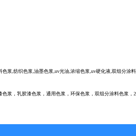
色浆,纺织色浆,油墨色浆,uv光油,浓缩色浆,uv硬化液,双组分涂
漆色浆，乳胶漆色浆，通用色浆，环保色浆，双组分涂料色浆，2