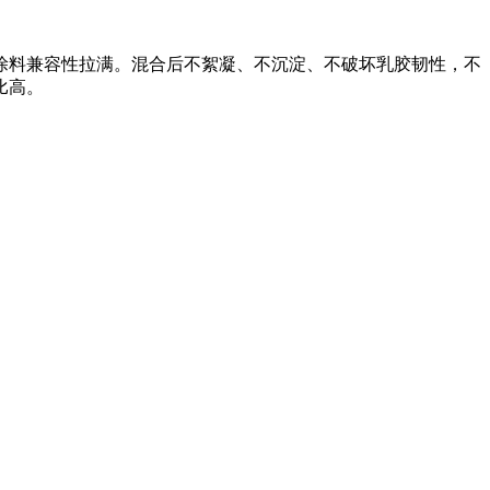
涂料兼容性拉满。混合后不絮凝、不沉淀、不破坏乳胶韧性，不
比高。