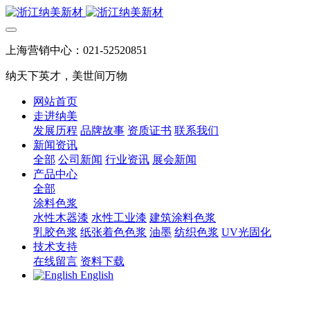
上海营销中心：021-52520851
纳天下英才，美世间万物
网站首页
走进纳美
发展历程
品牌故事
资质证书
联系我们
新闻资讯
全部
公司新闻
行业资讯
展会新闻
产品中心
全部
涂料色浆
水性木器漆
水性工业漆
建筑涂料色浆
乳胶色浆
纸张着色色浆
油墨
纺织色浆
UV光固化
技术支持
在线留言
资料下载
English