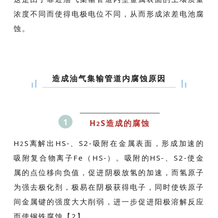
浓度不同而使得电极电位不同，从而形成浓差电池腐
蚀。
造成油气集输管道内腐蚀原因
1
H
S
造成的腐蚀
2
H
S
离解出HS-、S2-吸附在金属表面，形成加速的
2
吸附复合物离子Fe（HS-）。吸附的HS-、S2-使金
属的点位移向负值，促进阴极放氢的加速，而氢原子
为强去极化剂，极易在阴极获得电子，同时使铁原子
间金属键的强度大大削弱，进一步促进阳极溶解反应
而使钢铁腐蚀【2】。