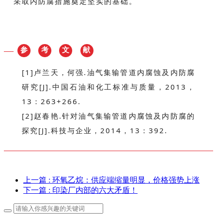
采取内防腐措施奠定坚实的基础。
参
考
文
献
[1]卢兰天，何强.油气集输管道内腐蚀及内防腐
研究[J].中国石油和化工标准与质量，2013，
13：263+266.
[2]赵春艳.针对油气集输管道内腐蚀及内防腐的
探究[J].科技与企业，2014，13：392.
上一篇
: 环氧乙烷：供应端缩量明显，价格强势上涨
下一篇
: 印染厂内部的六大矛盾！