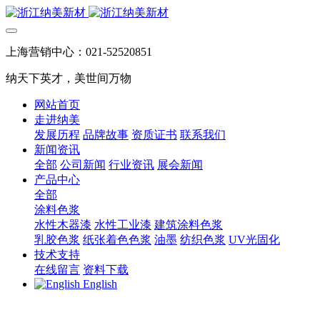
上海营销中心：021-52520851
纳天下英才，美世间万物
网站首页
走进纳美
发展历程
品牌故事
资质证书
联系我们
新闻资讯
全部
公司新闻
行业资讯
展会新闻
产品中心
全部
涂料色浆
水性木器漆
水性工业漆
建筑涂料色浆
乳胶色浆
纸张着色色浆
油墨
纺织色浆
UV光固化
技术支持
在线留言
资料下载
English