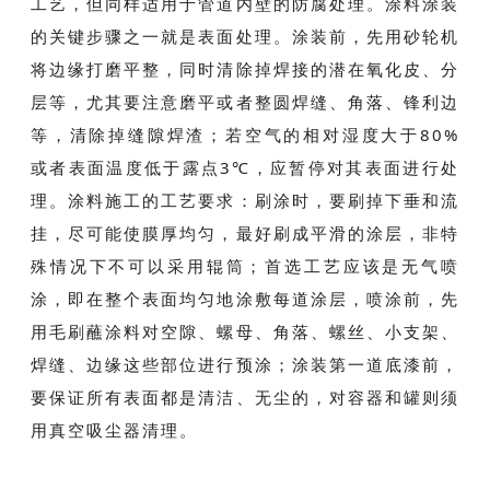
工艺，但同样适用于管道内壁的防腐处理。涂料涂装
的关键步骤之一就是表面处理。涂装前，先用砂轮机
将边缘打磨平整，同时清除掉焊接的潜在氧化皮、分
层等，尤其要注意磨平或者整圆焊缝、角落、锋利边
等，清除掉缝隙焊渣；若空气的相对湿度大于80%
或者表面温度低于露点3℃，应暂停对其表面进行处
理。涂料施工的工艺要求：刷涂时，要刷掉下垂和流
挂，尽可能使膜厚均匀，最好刷成平滑的涂层，非特
殊情况下不可以采用辊筒；首选工艺应该是无气喷
涂，即在整个表面均匀地涂敷每道涂层，喷涂前，先
用毛刷蘸涂料对空隙、螺母、角落、螺丝、小支架、
焊缝、边缘这些部位进行预涂；涂装第一道底漆前，
要保证所有表面都是清洁、无尘的，对容器和罐则须
用真空吸尘器清理。