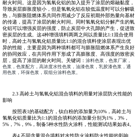
耐火时间。这是因为氢氧化铝的加入提升了涂层的熔融黏度，
导致炭层膨胀度较小，但是氢氧化铝在较低温度时可以分解吸
热，与膨胀阻燃体系共同作用减少了反应初期外部热量向基材
的传递，提高了涂层的耐火时间。同时氢氧化铝分解产生的氧
化铝可以增强炭层的强度，防止炭层中大孔隙的产生，促进致
密炭层的生成。这4种增强填料两两之间以质量比1:1混合使用
时，高岭土与氢氧化铝质量比1:1的混合填料使涂层表现出优
异的性能，主要是因为两种填料都可与膨胀阻燃体系产生良好
的协同效应，在共同作用下形成了高膨胀度、高强度的致密炭
层，提高了涂层的耐火时间。关键词：
涂料色浆，色浆厂家，
色浆，色浆配方，高浓度水性色浆，油漆色浆，乳胶漆色浆，通
用色浆，环保色浆，双组分涂料色浆。
2.3 高岭土与氢氧化铝混合填料的用量对涂层防火性能的
影响
按照表1的基础配方，钛白粉的添加量为10%，高岭土与
氢氧化铝质量比为1:1的混合填料的添加量分别为1%，3%，
5%，7%，9%，制备5种水性防火涂料，性能测试结果如表4。
表4 不同含量混合填料对水性防火涂料防火性能的影响