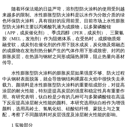
随着环保法规的日益严苛，溶剂型防火涂料的使用受到越
来越多的限制。水性膨胀型防火涂料是以水作为分散介质的绿
色环保防火涂料，具有很好的应用前景。目前市场上水性膨胀
型防火涂料主要以丙烯酸乳液为成膜物，以多聚磷酸铵
（APP，成炭催化剂）、季戊四醇（PER，成炭剂）、三聚氰
胺（MEL，发泡剂）作为阻燃体系，在受热时，成膜物质熔
融变软，成炭剂在催化剂的作用下脱水成炭，炭化物及熔融态
的成膜物在发泡剂热分解产生的气体作用下形成致密、封闭的
膨胀炭层，在热源与钢材之间形成隔热屏障，阻止热量向基材
传导。
水性膨胀型防火涂料的膨胀炭层如果强度不够、防火过程
中从钢材表面脱落，就会导致钢结构裸露在火焰中很快失去承
载力。颜填料是水性膨胀型防火涂料的重要组成部分，对提高
涂层的耐火性能，特别是提高炭层的强度和稳定性具有重要作
用。有研究表明，钛白粉是少有的几种可与多聚磷酸铵在高温
下反应提高涂层耐火性能的颜料。本研究选用钛白粉作为增强
颜料，选用高岭土、氢氧化铝、硅酸铝纤维、蒙脱土与之复
配，考察了不同颜填料对炭层强度及涂层耐火性能的影响。
1 实验部分