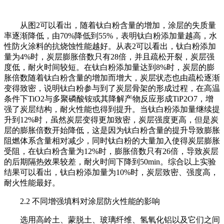
从图2可以看出，随着钛白粉含量的增加，涂层的失质量
率逐渐降低，由70%降低到55%，表明钛白粉添加量越高，水
性防火涂料的抗烧蚀性能越好。从表2可以看出，钛白粉添加
量为4%时，炭层膨胀倍数只有28倍，并且疏松开裂，炭层强
度低，耐火时间较短。在钛白粉添加量达到8%时，炭层的膨
胀倍数随着钛白粉含量的增加而增大，炭层状态也由疏松逐渐
变得致密，说明钛白粉参与到了炭层骨架的形成过程，在高温
条件下TiO2与多聚磷酸铵或其降解产物反应形成TiP2O7，增
强了炭层结构，耐火性能也得到提升。当钛白粉添加量继续提
升到12%时，虽然炭层变得更加致密，炭层强度更高，但是炭
层的膨胀倍数开始降低，这是因为钛白粉含量的提升导致膨胀
阻燃体系含量相对减少，同时钛白粉的大量加入使得炭层膨胀
受阻，在钛白粉含量为12%时，膨胀倍数只有26倍，导致炭层
的后期隔热效果较差，耐火时间下降到50min。综合以上实验
结果可以看出，钛白粉添加量为10%时，炭层致密、强度高，
耐火性能最好。
2.2 不同增强填料对涂层防火性能的影响
选用高岭土、蒙脱土、玻璃纤维、氢氧化铝以及它们之间