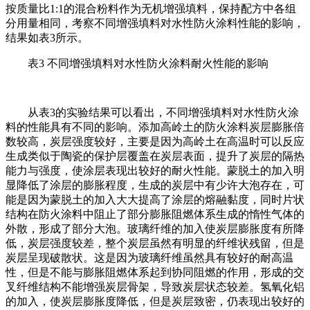
按质量比1:1的混合粉料作为无机增强填料，保持配方中各组
分用量相同，考察不同增强填料对水性防火涂料性能的影响，
结果如表3所示。
表3 不同增强填料对水性防火涂料耐火性能的影响
从表3的实验结果可以看出，不同增强填料对水性防火涂
料的性能具有不同的影响。添加高岭土的防火涂料炭层膨胀倍
数较高，炭层强度较好，主要是因为高岭土在高温时可以反应
生成类似于陶瓷的保护层覆盖在炭层表面，提升了炭层的隔热
能力与强度，使涂层表现出较好的耐火性能。蒙脱土的加入明
显降低了涂层的膨胀程度，生成的炭层中有少许大泡存在，可
能是因为蒙脱土的加入大大提高了涂层的熔融黏度，同时片状
结构在防火涂料中阻止了部分膨胀阻燃体系生成的惰性气体的
外散，形成了部分大泡。玻璃纤维的加入使炭层膨胀度有所降
低，炭层强度较差，整个炭层虽然有明显的纤维状残留，但是
炭层呈现破散状。这是因为玻璃纤维虽然具有较好的耐高温
性，但是不能与膨胀阻燃体系起到协同阻燃的作用，形成的交
叉纤维结构不能增强炭层骨架，导致炭层状态较差。氢氧化铝
的加入，使炭层膨胀度降低，但是炭层致密，仍表现出较好的