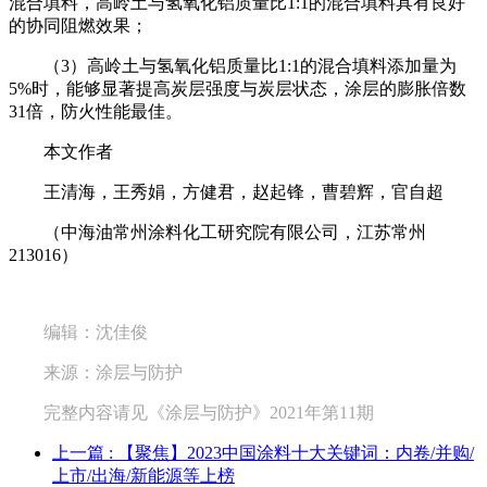
混合填料，高岭土与氢氧化铝质量比1:1的混合填料具有良好
的协同阻燃效果；
（3）高岭土与氢氧化铝质量比1:1的混合填料添加量为
5%时，能够显著提高炭层强度与炭层状态，涂层的膨胀倍数
31倍，防火性能最佳。
本文作者
王清海，王秀娟，方健君，赵起锋，曹碧辉，官自超
（中海油常州涂料化工研究院有限公司，江苏常州
213016）
编辑：沈佳俊
来源：涂层与防护
完整内容请见《涂层与防护》2021年第11期
上一篇
: 【聚焦】2023中国涂料十大关键词：内卷/并购/
上市/出海/新能源等上榜