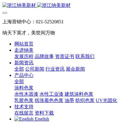
上海营销中心：021-52520851
纳天下英才，美世间万物
网站首页
走进纳美
发展历程
品牌故事
资质证书
联系我们
新闻资讯
全部
公司新闻
行业资讯
展会新闻
产品中心
全部
涂料色浆
水性木器漆
水性工业漆
建筑涂料色浆
乳胶色浆
纸张着色色浆
油墨
纺织色浆
UV光固化
技术支持
在线留言
资料下载
English