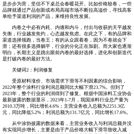
是步步为营，坚信不下桌总会春暖花开。比如价格较卷，一些
品牌就通过产品创新或布局高端市场不断拉高溢价，寻找高客
单给予渠道利润的产品，来维持良性发展。
内卷之中必有内耗、内缠和内斗，付出与收获的天平越发
失衡，行业越发焦灼，心态越发焦虑。在此之下，有的品牌和
渠道选择领跑，当卷王；有的从众跟着卷，因为不卷就会下
滑；还有很多选择躺平，行业的分化正在加剧。而大家也逐渐
明白，长期主义是跳出眼前内卷的最好选择，进化和创新迭代
是打破内卷的最好方法。
关键词2：利润修复
受原材料涨价、市场需求下滑等不利因素的综合影响，
2022年整个涂料行业利润总额同比大幅下滑23.7%。但到了
2023年，整个行业的利润得到了修复。根据中国涂料工业协会
最新披露的数据显示，2023年1-7月，我国涂料行业总产量为
2010.3万吨，同比增长4.6%；主营业务收入总额为2251.3亿
元，同比降低5.2%；利润总额为131.7亿元，同比增长17.6%。
从中涂协披露的数据来看，主营业务收入与利润总额并没
有实现同步增长，主要是由于产品价格大幅下滑导致收入减