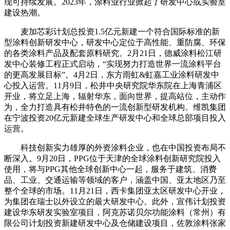
现可持续发展。2023年，涂料业行业掀起了研发中心或实验室
建设热潮。
麦加芯彩计划总投资1.5亿元新建一个符合国际标准的新
型涂料创新研发中心，研发中心定位于高性能、重防腐、环保
的各类涂料产品及配套原料研究。2月21日，德威涂料松江研
发中心装修工程正式启动，“实现努力打造世界一流涂料平台
的更高发展目标”。4月2日，东方雨虹&虹嘉工业涂料研发中
心投入运营。11月9日，松井中央研究院华东院在上海青浦区
开业，将立足上海，辐射华东，面向世界，提高站位，主动作
为，全力打造具有松井特色的一流创新型研发机构。维凯集团
在宁波投资20亿元新建全球生产研发中心和全球总部项目投入
运营。
科技创新实力雄厚的外资涂料企业，也在中国投资布局不
断深入。9月20日，PPG位于天津的全球涂料创新研究院投入
使用，将与PPG其他全球创新中心一起，服务于建筑、消费
品、工业、交通运输等领域的客户，涵盖中国、亚太地区乃至
整个全球的市场。11月21日，西卡集团亚太区研发中心开业，
为集团在瑞士以外设立的最大研发中心。此外，宣伟计划投资
建设华东研发实验室项目，阿克苏诺贝尔功能涂料（常州）有
限公司计划投资新建研发中心及仓储建设项目，佐敦涂料张家