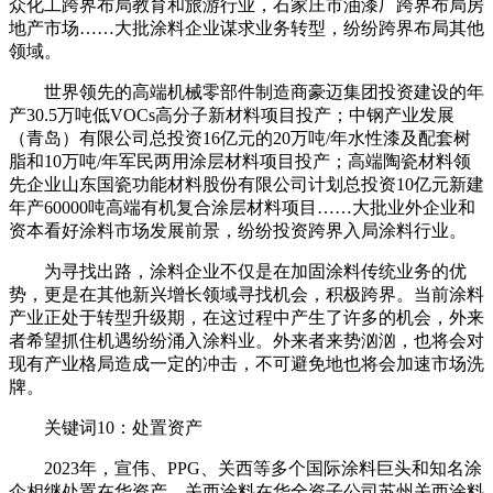
众化工跨界布局教育和旅游行业，石家庄市油漆厂跨界布局房
地产市场……大批涂料企业谋求业务转型，纷纷跨界布局其他
领域。
世界领先的高端机械零部件制造商豪迈集团投资建设的年
产30.5万吨低VOCs高分子新材料项目投产；中钢产业发展
（青岛）有限公司总投资16亿元的20万吨/年水性漆及配套树
脂和10万吨/年军民两用涂层材料项目投产；高端陶瓷材料领
先企业山东国瓷功能材料股份有限公司计划总投资10亿元新建
年产60000吨高端有机复合涂层材料项目……大批业外企业和
资本看好涂料市场发展前景，纷纷投资跨界入局涂料行业。
为寻找出路，涂料企业不仅是在加固涂料传统业务的优
势，更是在其他新兴增长领域寻找机会，积极跨界。当前涂料
产业正处于转型升级期，在这过程中产生了许多的机会，外来
者希望抓住机遇纷纷涌入涂料业。外来者来势汹汹，也将会对
现有产业格局造成一定的冲击，不可避免地也将会加速市场洗
牌。
关键词10：处置资产
2023年，宣伟、PPG、关西等多个国际涂料巨头和知名涂
企相继处置在华资产。关西涂料在华全资子公司苏州关西涂料