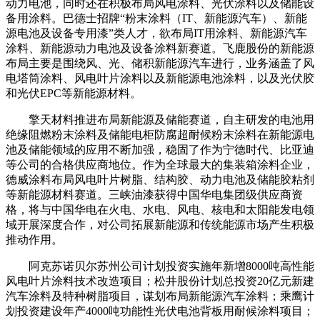
动力电池，同时还在积极布局风电涂料、光伏涂料以及储能设
备用涂料。巴德士招牌“粉末涂料（IT、新能源汽车）、新能
源电池及设备专用漆”类人才，欲布局IT用涂料、新能源汽车
涂料、新能源动力电池及设备涂料新赛道。飞鹿股份的新能源
布局主要是围绕风、光、储积新能源汽车进行，业务涵盖了风
电塔筒涂料、风电叶片涂料以及新能源电池涂料，以及光伏胶
和光伏EPC等新能源材料。
擎天材料推进布局新能源及储能赛道，自主研发的电池用
绝缘阻燃粉末涂料及储能电柜防腐超耐候粉末涂料在新能源电
池及储能领域的应用不断加强，稳固了作为宁德时代、比亚迪
等公司的合格供应商地位。作为全球最大的集装箱涂料企业，
德威涂料布局风电叶片树脂、结构胶、动力电池及储能胶粘剂
等新能源材料赛道。三峡油漆获得中国华电集团级供应商资
格，将与中国华电在火电、水电、风电、核电和太阳能发电领
域开展深度合作，对公司拓展新能源和传统能源市场产生积极
推动作用。
阿克苏诺贝尔苏州公司计划投资实施年新增8000吨高性能
风电叶片涂料技术改造项目；松井股份计划总投资20亿元新建
汽车涂料及特种树脂项目，谋划布局新能源汽车涂料；乘鹰计
划投资建设年产4000吨功能性光伏电池背板用耐候涂料项目；