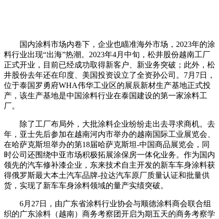
国内涂料市场内卷下，企业也瞄准海外市场，2023年的涂
料行业出现“出海”热潮。2023年4月中旬，松井股份越南工厂
正式开业，目前已经成功取得新客户、新业务突破；此外，松
井股份去年还在印度、美国投资设立了全资孙公司。7月7日，
位于泰国罗勇府WHA伟华工业区的展辰新材生产基地正式投
产，该生产基地是中国涂料行业在泰国建设的第一家涂料工
厂。
除了工厂布局外，大批涂料企业纷纷走出去寻求商机。去
年，亚士先后参加在越南河内市举办的越南国际工业展览会、
在哈萨克斯坦举办的第18届哈萨克斯坦-中国商品展览会，同
时公司还围绕中亚市场积极拓展涂保房一体化业务。作为国内
领先的汽车修补漆企业，东来技术自主开发的新车车身涂料获
得俄罗斯最大本土汽车品牌-拉达汽车原厂质量认证和批量供
货，实现了新车车身涂料领域的量产实绩突破。
6月27日，由广东省涂料行业协会与顺德涂料商会联合组
织的广东涂料（越南）商务考察团开启为期五天的商务考察学