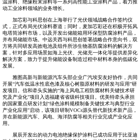
温涂料、绝缘粉末涂料等一系列高性能工业涂料产品，着力推
动工业涂料领域的业务增长。
加芯彩与科思创在上海举行了光伏领域战略合作签约仪
式，正式布局光伏涂料赛道；同时，麦加芯彩还在积极开拓风
电塔筒涂料市场，以及开发出储能箱用环保型防腐涂料产品，
并布局储能市场。中远关西与科思创签署战略合作意向书，双
方将共同研发高效电池及组件所涉生物基防腐涂料的解决方
案，针对多应用场景如海上光伏、光储充一体化等提供差异化
解决方案，致力于提升储能设备制造过程中材料本身的低碳化
发展。
雅图高新与新能源汽车头部企业广汽埃安友好协作，共同
开展“汽车低温水性底色漆及核心树脂原材料的研发与应用”研
发项目。信和牵头实施的“海上风电工程防腐材料关键技术研
究及产业化”项目入选福建省省级科技项目。优美特牵头承担
的国家重点研发计划“绿色涂料规模制备关键技术与典型行业
产业化应用”启动，该项目研制VOCs源头替代新技术新产品，
并在新能源汽车、风电、海洋防腐等相关行业完成产业化应
用。
展辰开发出的动力电池绝缘保护涂料已成功应用于比亚迪