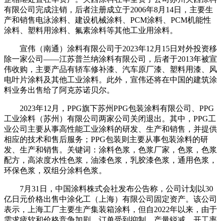
有限公司完成注销，后者注册成立于2006年8月14日，主要生
产和销售电泳涂料、建设机械涂料、PCM涂料、PCM机能性
涂料、塑料用涂料、氟素涂料等其他工业用涂料。
宣伟（南通）涂料有限公司于2023年12月15日对外投资移
除一家公司——江苏普兰纳涂料有限公司，后者于2013年被宣
伟收购，主要产品有轿车修补漆、汽车原厂漆、塑料用漆、风
电叶片涂料及其他工业涂料。此外，宣伟还将在中国的建筑涂
料业务出售给了阿克苏诺贝尔。
2023年12月，PPG旗下苏州PPG包装涂料有限公司、PPG
工业涂料（苏州）有限公司两家公司关闭退出。其中，PPG工
业公司主要从事高性能工业涂料的研发、生产和销售，并提供
相应的技术和售后服务；PPG包装则主要从事包装涂料的研
发、生产和销售。关键词：涂料色浆，色浆厂家，色浆，色浆
配方，高浓度水性色浆，油漆色浆，乳胶漆色浆，通用色浆，
环保色浆，双组分涂料色浆。
7月31日，中国涂料株式会社发布公告称，公司计划以30
亿日元价格出售中涂化工（上海）有限公司固定资产。该公司
表示，上海工厂主要生产集装箱涂料，但自2022年以来，由于
需求疲软和价格竞争加剧，订单受到抑制，产量锐减，开工率