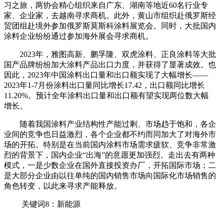
习之旅，两协会精心组织来自广东、湖南等地近60名行业专
家、企业家，去越南寻求商机。此外，黄山市组织赴俄罗斯经
贸团组赴境外参加俄罗斯莫斯科涂料展览会。同时，大批国内
涂料企业纷纷通过参加海外展会寻求商机。
2023年，雅图高新、鹏孚隆、双虎涂料、正良涂料等大批
国产品牌纷纷加大涂料产品出口力度，并获得了显著成效。也
因此，2023年中国涂料出口量和出口额实现了大幅增长——
2023年1-7月份涂料出口量同比增长17.42，出口额同比增长
11.20%。预计全年涂料出口量和出口额有望实现两位数大幅
增长。
随着我国涂料产业结构性产能过剩、市场趋于饱和，各企
业间的竞争也日益激烈，各个企业都不约而同加大了对海外市
场的开拓。特别是在当前国内涂料市场需求疲软、竞争非常激
烈的背景下，国内企业“出海”的意愿更加强烈。走出去有两种
模式，一是少数企业在国外直接投资办厂，开拓国际市场；二
是大部分企业由以往单纯的国内销售市场向国际化市场销售的
角色转变，以此来寻求产能释放。
关键词8：新能源