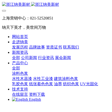
上海营销中心：021-52520851
纳天下英才，美世间万物
网站首页
走进纳美
发展历程
品牌故事
资质证书
联系我们
新闻资讯
全部
公司新闻
行业资讯
展会新闻
产品中心
全部
涂料色浆
水性木器漆
水性工业漆
建筑涂料色浆
乳胶色浆
纸张着色色浆
油墨
纺织色浆
UV光固化
技术支持
在线留言
资料下载
English