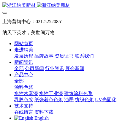
上海营销中心：021-52520851
纳天下英才，美世间万物
网站首页
走进纳美
发展历程
品牌故事
资质证书
联系我们
新闻资讯
全部
公司新闻
行业资讯
展会新闻
产品中心
全部
涂料色浆
水性木器漆
水性工业漆
建筑涂料色浆
乳胶色浆
纸张着色色浆
油墨
纺织色浆
UV光固化
技术支持
在线留言
资料下载
English