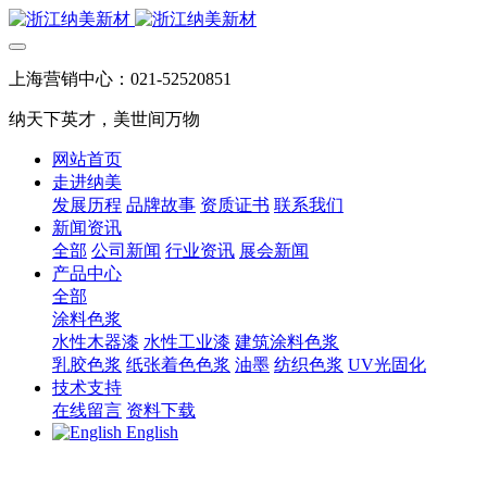
上海营销中心：021-52520851
纳天下英才，美世间万物
网站首页
走进纳美
发展历程
品牌故事
资质证书
联系我们
新闻资讯
全部
公司新闻
行业资讯
展会新闻
产品中心
全部
涂料色浆
水性木器漆
水性工业漆
建筑涂料色浆
乳胶色浆
纸张着色色浆
油墨
纺织色浆
UV光固化
技术支持
在线留言
资料下载
English